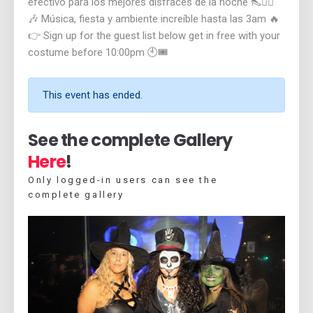
efectivo para los mejores disfraces de la noche 👠🧛‍♂️
🎶 Música, fiesta y ambiente increíble hasta las 3am 🔥
👉 Sign up for the guest list below get in free with your
costume before 10:00pm 🕙🎟️
This event has ended.
See the complete Gallery
Here
!
Only logged-in users can see the
complete gallery