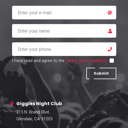
I have read and agree to the
Terms and Conditions
Submit
Giggles Night Club
215 N. Brand Blvd.
Glendale, CA 91203