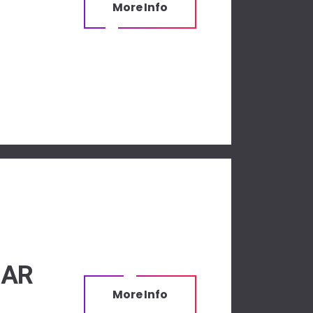
More Info
MAR
More Info