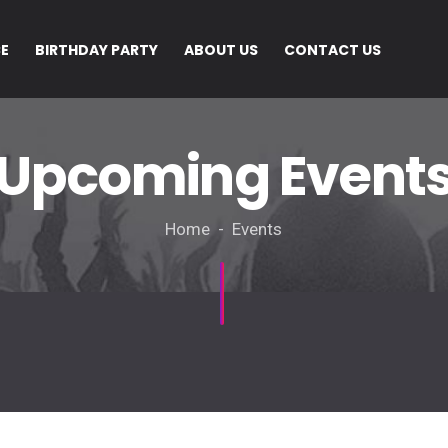
CE
BIRTHDAY PARTY
ABOUT US
CONTACT US
Upcoming Event
Home - Events