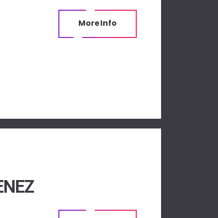
More Info
ENEZ