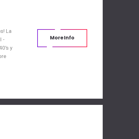
s! La
More Info
 -
40's y
ore