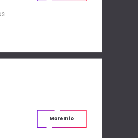
OS
More Info