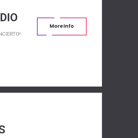
DIO
More Info
NCIERTO!
S