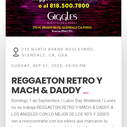
215 NORTH BRAND BOULEVARD,
GLENDALE, CA, USA
SUNDAY, SEP 01, 2024, 09:00 PM
REGGAETON RETRO Y
MACH & DADDY
Domingo 1 de Septiembre / Labor Day Weekend / Lunes
no se trabaja REGGAETON RETRO Y MACH & DADDY A
LOS ANGELES CON LO MEJOR DE LOS 90'S Y 2000'S
ven a reencontrarte con los exitos que marcaron tu